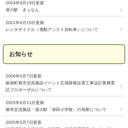
2024年8月19日更新
検
索
道の駅 きょなん
ハザードマップ
指定避難場所
2021年6月15日更新
くらし・手続き
レンタサイクル（電動アシスト自転車）について
住民票・戸籍
健康・福祉
お知らせ
保険・年金
休日夜間救急
鋸南病院
税金
健康・医療
子育て・教育
2026年5月7日更新
便利なサービス
消防・防災
福祉・介護
鋸南町都市交流施設イベント広場屋根設置工事設計業務委
託プロポーザルについて
防犯・安全
子育て
しごと・産業
2025年6月11日更新
上水道・下水道
教育
都市交流施設・道の駅「保田小学校」の視察について
循環バス
防災安心メール
ごみ・環境・ペット
生涯学習・スポーツ
産業振興
観光情報
2025年5月7日更新
コミュニティ・協働
しごと