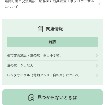
鋸南町都市交流施設（幼稚園）遊具設置工事プロポーザル
について
人権・男女共同参画
入札・契約情報
知る
町政情報
住まい
観る・遊ぶ
検索キーワード
暮らしの便利帳
とじる
道路・交通
買う・食べる
町の概要
関連情報
泊まる
政策・施策
施設
観光パンフレット
町政運営
ごみの分け方・出し方
申請書ダウンロード
町の取り組み
都市交流施設・道の駅「保田小学校」
広報・広聴
道の駅 きょなん
ライフシーンから探す
町政への参加
レンタサイクル（電動アシスト自転車）について
職員採用・人事
見つからないときは