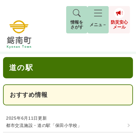
情報を
防災安心
メニュ－
さがす
メール
ペ
メ
トップページ
>
分類でさがす
>
観光情報
>
観光スポット
>
道の駅
現在地
ー
ニ
ジ
ュ
防
本
の
ー
キーワード検索
災
道の駅
文
先
を
ご利用ガイド
現在、掲載されている情報はありません。
安
頭
飛
G
で
ば
o
音声読み上げ
For Foreigners
心
す
し
とじる
o
メ
。
て
おすすめ情報
g
検
すべて
ページ
PDF
本
l
ー
索
文字サイズ
標準
拡大
文
e
対
ル
へ
カ
象
2025年6月11日更新
ス
もしものときは
都市交流施設・道の駅「保田小学校」
タ
背景色
白
黒
青
ム