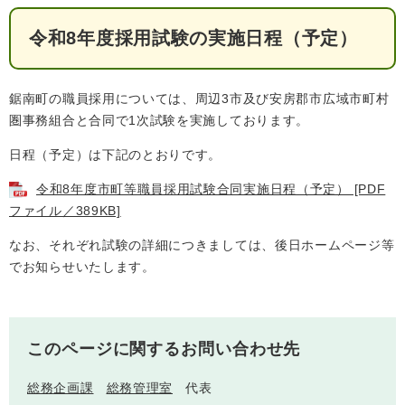
回収場所は３月に配布されたチラシをご覧く
検
索
ださい。
令和8年度採用試験の実施日程（予定）
みなさまのご協力をお願いいたします。
ハザードマップ
指定避難場所
くらし・手続き
鋸南町の職員採用については、周辺3市及び安房郡市広域市町村
とじる
圏事務組合と合同で1次試験を実施しております。
住民票・戸籍
健康・福祉
日程（予定）は下記のとおりです。
保険・年金
休日夜間救急
鋸南病院
令和8年度市町等職員採用試験合同実施日程（予定） [PDF
ファイル／389KB]
税金
健康・医療
子育て・教育
なお、それぞれ試験の詳細につきましては、後日ホームページ等
便利なサービス
消防・防災
福祉・介護
でお知らせいたします。
防犯・安全
子育て
しごと・産業
上水道・下水道
教育
このページに関するお問い合わせ先
循環バス
防災安心メール
ごみ・環境・ペット
生涯学習・スポーツ
産業振興
観光情報
総務企画課
総務管理室
代表
コミュニティ・協働
しごと