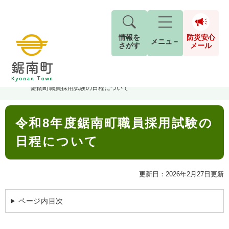
情報を
防災安心
メニュ－
さがす
メール
ペ
メ
トップページ
>
組織でさがす
>
総務企画課
>
総務管理室
>
令和8年度
現在地
ー
ニ
鋸南町職員採用試験の日程について
ジ
ュ
防
の
ー
キーワード検索
災
本
先
を
ご利用ガイド
2026年8月5日 7時5分
令和8年度鋸南町職員採用試験の
文
安
頭
飛
G
小中学校からお知らせをします。
で
ば
o
日程について
音声読み上げ
For Foreigners
心
す
し
o
本日は、PTAの資源回収日です。
メ
。
て
g
検
すべて
ページ
PDF
古新聞・チラシ・アルミ缶の回収にご協力を
本
l
ー
更新日：2026年2月27日更新
索
文字サイズ
標準
拡大
文
e
お願いします。
対
ル
へ
カ
象
回収された資源は換金して、学校の図書室の
ページ内目次
ス
もしものときは
タ
本などを買っています。
背景色
白
黒
青
ム