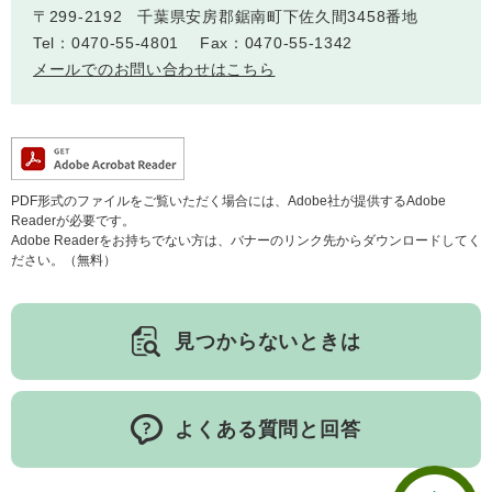
〒299-2192
千葉県安房郡鋸南町下佐久間3458番地
人権・男女共同参画
入札・契約情報
知る
町政情報
Tel：0470-55-4801
Fax：0470-55-1342
メールでのお問い合わせはこちら
住まい
観る・遊ぶ
検索キーワード
暮らしの便利帳
とじる
道路・交通
買う・食べる
町の概要
泊まる
政策・施策
PDF形式のファイルをご覧いただく場合には、Adobe社が提供するAdobe
観光パンフレット
町政運営
Readerが必要です。
ごみの分け方・出し方
申請書ダウンロード
Adobe Readerをお持ちでない方は、バナーのリンク先からダウンロードしてく
町の取り組み
ださい。（無料）
広報・広聴
ライフシーンから探す
見つからないときは
町政への参加
職員採用・人事
よくある質問と回答