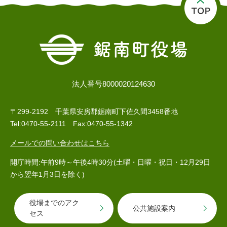
子育て情報 目
妊娠・出産
入園・入学
次
法人番号8000020124630
〒299-2192 千葉県安房郡鋸南町下佐久間3458番地
Tel:0470-55-2111 Fax:0470-55-1342
メールでの問い合わせはこちら
開庁時間:午前9時～午後4時30分(土曜・日曜・祝日・12月29日
から翌年1月3日を除く)
住居・引っ越
結婚・離婚
就職・退職
し
役場までのアク
公共施設案内
セス