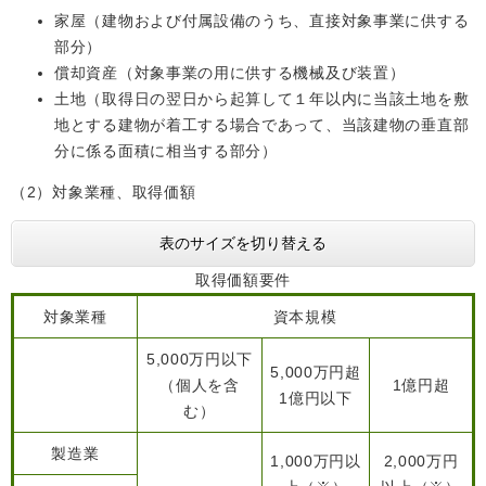
家屋（建物および付属設備のうち、直接対象事業に供する
人権・男女共同参画
入札・契約情報
知る
町政情報
部分）
償却資産（対象事業の用に供する機械及び装置）
住まい
観る・遊ぶ
検索キーワード
暮らしの便利帳
土地（取得日の翌日から起算して１年以内に当該土地を敷
とじる
道路・交通
買う・食べる
町の概要
地とする建物が着工する場合であって、当該建物の垂直部
分に係る面積に相当する部分）
泊まる
政策・施策
（2）対象業種、取得価額
観光パンフレット
町政運営
ごみの分け方・出し方
申請書ダウンロード
表のサイズを切り替える
町の取り組み
取得価額要件
広報・広聴
ライフシーンから探す
対象業種
資本規模
町政への参加
5,000万円以下
5,000万円超
職員採用・人事
（個人を含
1億円超
1億円以下
む）
製造業
1,000万円以
2,000万円