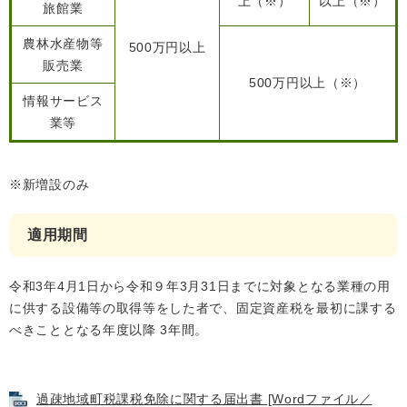
上（※）
以上（※）
旅館業
農林水産物等
500万円以上
販売業
子育て情報 目
500万円以上（※）
妊娠・出産
入園・入学
次
情報サービス
業等
※新増設のみ
適用期間
令和3年4月1日から令和９年3月31日までに対象となる業種の用
に供する設備等の取得等をした者で、固定資産税を最初に課する
住居・引っ越
べきこととなる年度以降 3年間。
結婚・離婚
就職・退職
し
過疎地域町税課税免除に関する届出書 [Wordファイル／