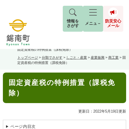
情報を
防災安心
メニュ－
さがす
メール
ペ
メ
トップページ
>
分類でさがす
>
くらし・手続き
>
税金
>
固定資産税
>
現在地
ー
ニ
固定資産税の特例措置（課税免除）
ジ
ュ
防
トップページ
>
分類でさがす
>
しごと・産業
>
産業振興
>
商工業
>
固
の
ー
キーワード検索
災
定資産税の特例措置（課税免除）
先
を
ご利用ガイド
現在、掲載されている情報はありません。
安
頭
飛
G
本
で
ば
o
音声読み上げ
For Foreigners
心
固定資産税の特例措置（課税免
文
す
し
とじる
o
メ
。
て
g
除）
検
すべて
ページ
PDF
本
l
ー
索
文字サイズ
標準
拡大
文
e
対
ル
へ
カ
象
更新日：2022年5月19日更新
ス
もしものときは
タ
背景色
白
黒
青
ム
ページ内目次