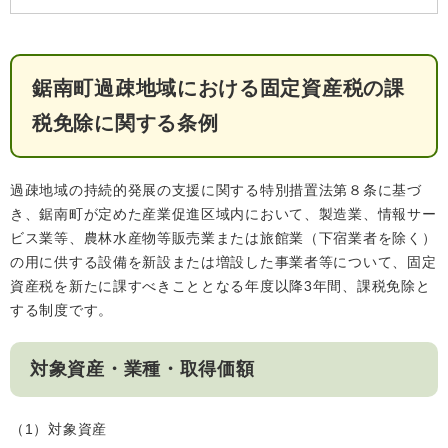
検
索
ハザードマップ
指定避難場所
くらし・手続き
鋸南町過疎地域における固定資産税の課
税免除に関する条例
住民票・戸籍
健康・福祉
過疎地域の持続的発展の支援に関する特別措置法第８条に基づ
保険・年金
休日夜間救急
鋸南病院
き、鋸南町が定めた産業促進区域内において、製造業、情報サー
ビス業等、農林水産物等販売業または旅館業（下宿業者を除く）
税金
健康・医療
子育て・教育
の用に供する設備を新設または増設した事業者等について、固定
便利なサービス
消防・防災
福祉・介護
資産税を新たに課すべきこととなる年度以降3年間、課税免除と
する制度です。
防犯・安全
子育て
しごと・産業
上水道・下水道
教育
対象資産・業種・取得価額
循環バス
防災安心メール
ごみ・環境・ペット
生涯学習・スポーツ
産業振興
観光情報
（1）対象資産
コミュニティ・協働
しごと