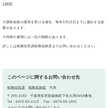
15KB]
※課税免除の適用を受ける場合、毎年3月15日までに届出する必
要があります。
※特例の適用には一定の制限があります。
詳しくは税務住民課税務収納室までお問い合わせください。
医療・健康
高齢・介護
おくやみ
さ
分類からさがす
組織からさがす
が
し
このページに関するお問い合わせ先
方
カレンダーからさがす
お問い合わせ
別
税務住民課
税務収納室
代表
〒299-2192
千葉県安房郡鋸南町下佐久間3458番地
とじる
Tel：0470-55-2113
Fax：0470-55-1851
メールでのお問い合わせはこちら