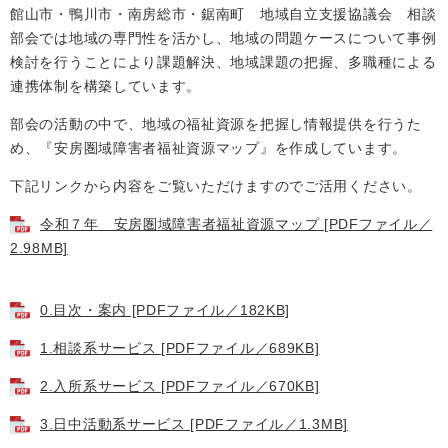
検
館山市・鴨川市・南房総市・鋸南町 地域自立支援協議会 相談
索
部会では地域の専門性を活かし、地域の問題ケースについて事例
検討を行うことにより課題解決、地域課題の把握、多職種による
ハザードマップ
指定避難場所
くらし・手続き
連携体制を構築しています。
部会の活動の中で、地域の福祉資源を把握し情報提供を行うた
め、『安房圏域障害者福祉資源マップ』を作成しています。
住民票・戸籍
健康・福祉
下記リンクから内容をご覧いただけますのでご活用ください。
保険・年金
休日夜間救急
鋸南病院
令和７年 安房圏域障害者福祉資源マップ [PDFファイル／
税金
健康・医療
子育て・教育
2.98MB]
便利なサービス
消防・防災
福祉・介護
0.目次・案内 [PDFファイル／182KB]
防犯・安全
子育て
しごと・産業
1.相談系サービス [PDFファイル／689KB]
上水道・下水道
教育
2.入所系サービス [PDFファイル／670KB]
循環バス
防災安心メール
ごみ・環境・ペット
生涯学習・スポーツ
産業振興
観光情報
3.日中活動系サービス [PDFファイル／1.3MB]
コミュニティ・協働
しごと