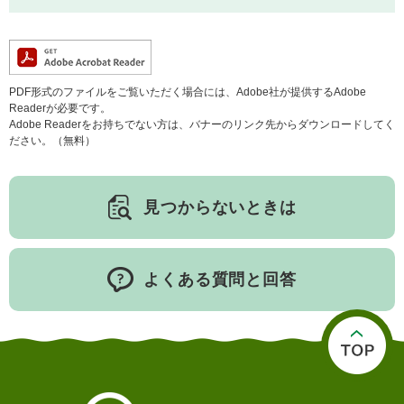
子育て情報 目
妊娠・出産
入園・入学
PDF形式のファイルをご覧いただく場合には、Adobe社が提供するAdobe
次
Readerが必要です。
Adobe Readerをお持ちでない方は、バナーのリンク先からダウンロードしてく
ださい。（無料）
見つからないときは
よくある質問と回答
住居・引っ越
結婚・離婚
就職・退職
し