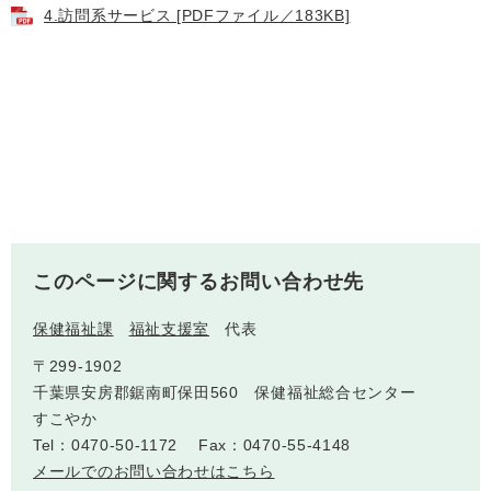
4.訪問系サービス [PDFファイル／183KB]
人権・男女共同参画
入札・契約情報
知る
町政情報
住まい
観る・遊ぶ
検索キーワード
暮らしの便利帳
とじる
道路・交通
買う・食べる
町の概要
泊まる
政策・施策
観光パンフレット
町政運営
ごみの分け方・出し方
申請書ダウンロード
町の取り組み
このページに関するお問い合わせ先
広報・広聴
ライフシーンから探す
保健福祉課
福祉支援室
代表
町政への参加
〒299-1902
職員採用・人事
千葉県安房郡鋸南町保田560 保健福祉総合センター
すこやか
Tel：0470-50-1172
Fax：0470-55-4148
メールでのお問い合わせはこちら