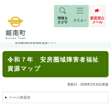
情報を
防災安心
メニュ－
さがす
メール
ペ
メ
トップページ
>
組織でさがす
>
保健福祉課
>
福祉支援室
>
令和７年
現在地
ー
ニ
安房圏域障害者福祉資源マップ
ジ
ュ
防
の
ー
キーワード検索
災
本
先
を
ご利用ガイド
現在、掲載されている情報はありません。
令和７年 安房圏域障害者福祉
文
安
頭
飛
G
で
ば
o
資源マップ
音声読み上げ
For Foreigners
心
す
し
とじる
o
メ
。
て
g
検
すべて
ページ
PDF
本
l
ー
更新日：2026年2月16日更新
索
文字サイズ
標準
拡大
文
e
対
ル
へ
カ
象
ページ内目次
ス
もしものときは
タ
背景色
白
黒
青
ム