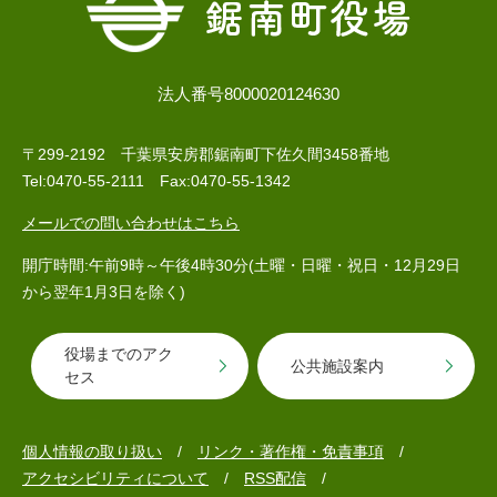
法人番号8000020124630
〒299-2192 千葉県安房郡鋸南町下佐久間3458番地
Tel:0470-55-2111 Fax:0470-55-1342
医療・健康
高齢・介護
おくやみ
メールでの問い合わせはこちら
開庁時間:午前9時～午後4時30分(土曜・日曜・祝日・12月29日
から翌年1月3日を除く)
さ
分類からさがす
組織からさがす
が
し
役場までのアク
公共施設案内
方
セス
カレンダーからさがす
お問い合わせ
別
個人情報の取り扱い
リンク・著作権・免責事項
とじる
アクセシビリティについて
RSS配信