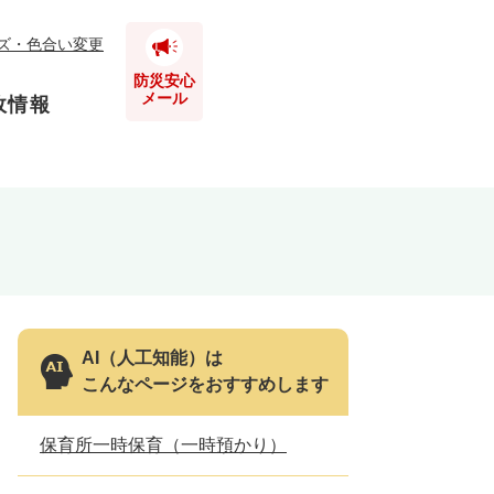
ズ・色合い変更
防災安心
メール
政情報
とじる
とじる
とじる
とじる
AI（人工知能）は
こんなページをおすすめします
とじる
保育所一時保育（一時預かり）
とじる