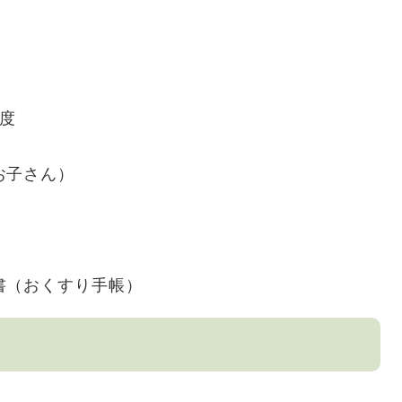
程度
お子さん）
書（おくすり手帳）