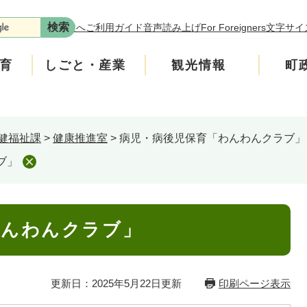
本文へ
ご利用ガイド
音声読み上げ
For Foreigners
文字サイ
育
しごと・産業
観光情報
町
健福祉課
>
健康推進室
>
病児・病後児保育「わんわんクラブ」
年金
介護
遊ぶ
施策
税金
生涯学習・スポーツ
入札・契約情報
買う・食べる
町政運営
ブ」
安全
ンフレット
広聴
上水道・下水道
町政への参加
わんわんクラブ」
ニティ・協働
人権・男女共同参画
更新日：2025年5月22日更新
印刷ページ表示
交通