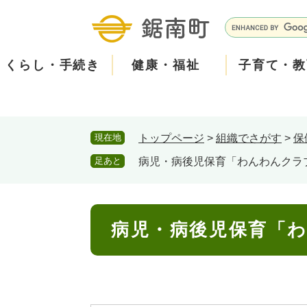
ペ
メ
ー
ニ
G
ジ
ュ
o
の
ー
o
くらし・手続き
健康・福祉
子育て・教
先
を
g
頭
飛
l
で
ば
e
す
し
カ
防
現在地
トップページ
>
組織でさがす
>
保
。
て
ス
現在、掲載されている情報はありません。
災
住民票・戸籍
健康・医療
子育て
産業振興
知る
町の概要
保険・
福祉・
教育
しごと
観る・
政策・
本
タ
足あと
病児・病後児保育「わんわんクラ
文
ム
安
へ
検
心
消防・防災
泊まる
町の取り組み
防犯・
観光パ
広報・
索
本
メ
病児・病後児保育「
文
ー
ごみ・環境・ペット
職員採用・人事
コミュ
ル
住まい
道路・