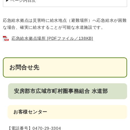
ページ内目次
回収場所は３月に配布されたチラシをご覧く
検
索
ださい。
応急給水拠点は災害時に給水地点（避難場所）へ応急給水が困難
みなさまのご協力をお願いいたします。
ハザードマップ
指定避難場所
くらし・手続き
な場合、確実に給水することが可能な水道施設です。
とじる
応急給水拠点場所 [PDFファイル／138KB]
住民票・戸籍
健康・福祉
保険・年金
休日夜間救急
鋸南病院
お問合せ先
税金
健康・医療
子育て・教育
便利なサービス
消防・防災
福祉・介護
安房郡市広域市町村圏事務組合 水道部
防犯・安全
子育て
しごと・産業
上水道・下水道
教育
お客様センター
循環バス
防災安心メール
ごみ・環境・ペット
生涯学習・スポーツ
産業振興
観光情報
コミュニティ・協働
しごと
【電話番号】0470-29-3304