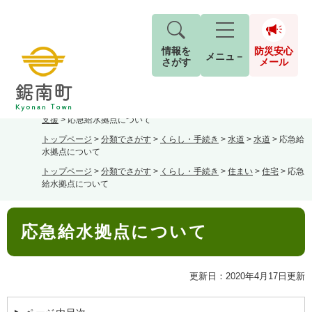
情報を
防災安心
メニュ－
さがす
メール
ペ
メ
トップページ
>
分類でさがす
>
くらし・手続き
>
消防・防災
>
被災者
現在地
ー
ニ
支援
>
応急給水拠点について
ジ
ュ
防
トップページ
>
分類でさがす
>
くらし・手続き
>
水道
>
水道
>
応急給
の
ー
キーワード検索
災
水拠点について
先
を
ご利用ガイド
2026年8月5日 7時5分
安
頭
飛
トップページ
>
分類でさがす
>
くらし・手続き
>
住まい
>
住宅
>
応急
G
小中学校からお知らせをします。
給水拠点について
で
ば
o
音声読み上げ
For Foreigners
心
す
し
o
本日は、PTAの資源回収日です。
メ
。
て
本
g
検
すべて
ページ
PDF
古新聞・チラシ・アルミ缶の回収にご協力を
応急給水拠点について
本
文
l
ー
索
文字サイズ
標準
拡大
文
e
お願いします。
対
ル
へ
カ
象
回収された資源は換金して、学校の図書室の
ス
更新日：2020年4月17日更新
もしものときは
タ
本などを買っています。
背景色
白
黒
青
ム