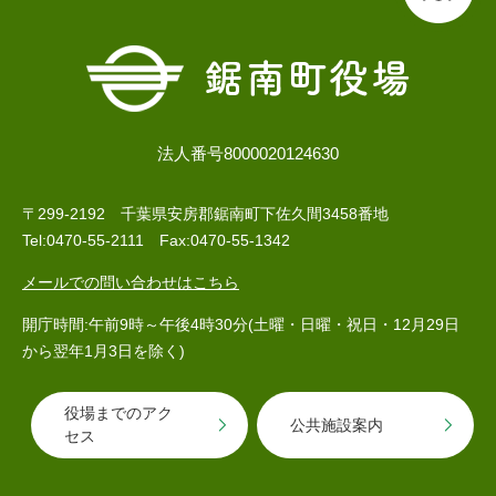
子育て情報 目
妊娠・出産
入園・入学
次
法人番号8000020124630
〒299-2192 千葉県安房郡鋸南町下佐久間3458番地
Tel:0470-55-2111 Fax:0470-55-1342
メールでの問い合わせはこちら
開庁時間:午前9時～午後4時30分(土曜・日曜・祝日・12月29日
から翌年1月3日を除く)
住居・引っ越
結婚・離婚
就職・退職
役場までのアク
し
公共施設案内
セス