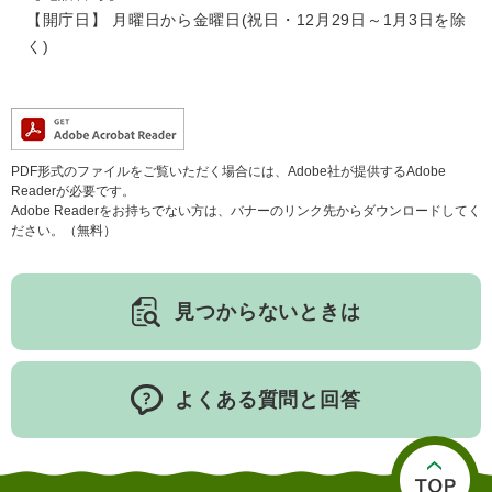
【開庁日】 月曜日から金曜日(祝日・12月29日～1月3日を除
人権・男女共同参画
入札・契約情報
知る
町政情報
く)
住まい
観る・遊ぶ
検索キーワード
暮らしの便利帳
とじる
道路・交通
買う・食べる
町の概要
泊まる
政策・施策
PDF形式のファイルをご覧いただく場合には、Adobe社が提供するAdobe
Readerが必要です。
観光パンフレット
町政運営
Adobe Readerをお持ちでない方は、バナーのリンク先からダウンロードしてく
ごみの分け方・出し方
申請書ダウンロード
ださい。（無料）
町の取り組み
広報・広聴
見つからないときは
ライフシーンから探す
町政への参加
職員採用・人事
よくある質問と回答