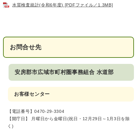
検
水質検査統計(令和6年度) [PDFファイル／1.3MB]
索
ハザードマップ
指定避難場所
くらし・手続き
お問合せ先
住民票・戸籍
健康・福祉
保険・年金
休日夜間救急
鋸南病院
安房郡市広域市町村圏事務組合 水道部
税金
健康・医療
子育て・教育
便利なサービス
消防・防災
福祉・介護
お客様センター
防犯・安全
子育て
しごと・産業
上水道・下水道
教育
【電話番号】0470-29-3304
【開庁日】 月曜日から金曜日(祝日・12月29日～1月3日を除
循環バス
防災安心メール
ごみ・環境・ペット
生涯学習・スポーツ
産業振興
観光情報
く)
コミュニティ・協働
しごと