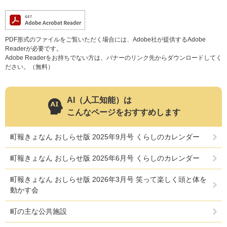
人権・男女共同参画
入札・契約情報
知る
町政情報
住まい
観る・遊ぶ
検索キーワード
暮らしの便利帳
PDF形式のファイルをご覧いただく場合には、Adobe社が提供するAdobe
Readerが必要です。
とじる
道路・交通
買う・食べる
町の概要
Adobe Readerをお持ちでない方は、バナーのリンク先からダウンロードしてく
ださい。（無料）
泊まる
政策・施策
観光パンフレット
町政運営
AI（人工知能）は
ごみの分け方・出し方
申請書ダウンロード
こんなページをおすすめします
町の取り組み
町報きょなん おしらせ版 2025年9月号 くらしのカレンダー
広報・広聴
ライフシーンから探す
町政への参加
町報きょなん おしらせ版 2025年6月号 くらしのカレンダー
職員採用・人事
町報きょなん おしらせ版 2026年3月号 笑って楽しく頭と体を
動かす会
町の主な公共施設