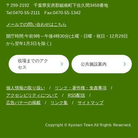
〒299-2192 千葉県安房郡鋸南町下佐久間3458番地
Tel:0470-55-2111 Fax:0470-55-1342
メールでの問い合わせはこちら
開庁時間:午前9時～午後4時30分(土曜・日曜・祝日・12月29日
から翌年1月3日を除く)
医療・健康
高齢・介護
おくやみ
役場までのアク
公共施設案内
セス
さ
個人情報の取り扱い
リンク・著作権・免責事項
分類からさがす
組織からさがす
が
アクセシビリティについて
RSS配信
し
広告バナーの掲載
リンク集
サイトマップ
方
カレンダーからさがす
お問い合わせ
別
Copyright © Kyonan Town All Rights Reserved.
とじる