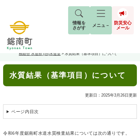
情報を
防災安心
メニュ－
さがす
メール
ペ
メ
トップページ
>
組織でさがす
>
建設環境課
>
安房郡市広域市町村圏事
現在地
ー
ニ
務組合 水道部 (旧)水道室
>
水質結果（基準項目）について
ジ
ュ
防
の
ー
キーワード検索
災
本
先
を
ご利用ガイド
現在、掲載されている情報はありません。
水質結果（基準項目）について
文
安
頭
飛
G
で
ば
o
音声読み上げ
For Foreigners
心
す
し
とじる
o
更新日：2025年3月26日更新
メ
。
て
g
検
すべて
ページ
PDF
本
l
ー
索
文字サイズ
標準
拡大
文
e
ページ内目次
対
ル
へ
カ
象
ス
もしものときは
タ
背景色
白
黒
青
令和6年度鋸南町水道水質検査結果については次の通りです。
ム