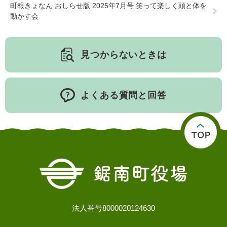
町報きょなん おしらせ版 2025年7月号 笑って楽しく頭と体を
動かす会
子育て情報 目
妊娠・出産
入園・入学
見つからないときは
次
よくある質問と回答
住居・引っ越
結婚・離婚
就職・退職
し
法人番号8000020124630