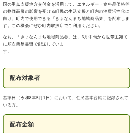
検
国の重点支援地方交付金を活用して、エネルギー・食料品価格等
索
の物価高騰の影響を受ける町民の生活支援と町内の消費活性化に
向け、町内で使用できる「きょなんまち地域商品券」を配布しま
ハザードマップ
指定避難場所
くらし・手続き
す。この機会にぜひ町内取扱店でご利用ください。
なお、「きょなんまち地域商品券」は、6月中旬から世帯主宛て
に順次簡易書留で郵送していま
住民票・戸籍
健康・福祉
す。
保険・年金
休日夜間救急
鋸南病院
税金
健康・医療
子育て・教育
配布対象者
便利なサービス
消防・防災
福祉・介護
防犯・安全
子育て
しごと・産業
基準日（令和8年5月1日）において、住民基本台帳に記録されて
いる方。
上水道・下水道
教育
循環バス
防災安心メール
ごみ・環境・ペット
生涯学習・スポーツ
産業振興
観光情報
配布金額
コミュニティ・協働
しごと