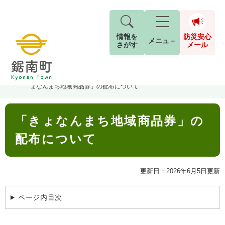
情報を
防災安心
メニュ－
さがす
メール
ペ
メ
トップページ
>
組織でさがす
>
地域振興課
>
まちづくり推進室
>
「き
現在地
ー
ニ
ょなんまち地域商品券」の配布について
ジ
ュ
防
の
ー
キーワード検索
災
本
先
を
ご利用ガイド
現在、掲載されている情報はありません。
「きょなんまち地域商品券」の
文
安
頭
飛
G
で
ば
o
配布について
音声読み上げ
For Foreigners
心
す
し
とじる
o
メ
。
て
g
検
すべて
ページ
PDF
本
l
ー
更新日：2026年6月5日更新
索
文字サイズ
標準
拡大
文
e
対
ル
へ
カ
象
ページ内目次
ス
もしものときは
タ
背景色
白
黒
青
ム