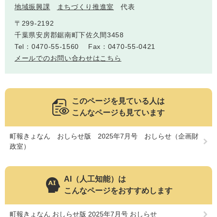
地域振興課
まちづくり推進室
代表
〒299-2192
千葉県安房郡鋸南町下佐久間3458
子育て情報 目
妊娠・出産
入園・入学
Tel：0470-55-1560
Fax：0470-55-0421
次
メールでのお問い合わせはこちら
このページを見ている人は
こんなページも見ています
町報きょなん おしらせ版 2025年7月号 おしらせ（企画財
政室）
住居・引っ越
結婚・離婚
就職・退職
AI（人工知能）は
し
こんなページをおすすめします
町報きょなん おしらせ版 2025年7月号 おしらせ