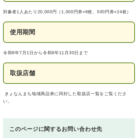
人権・男女共同参画
入札・契約情報
知る
町政情報
対象者1人あたり20,000円（1,000円券×8枚、500円券×24枚）
住まい
観る・遊ぶ
検索キーワード
暮らしの便利帳
とじる
使用期間
道路・交通
買う・食べる
町の概要
泊まる
政策・施策
令和8年7月1日から令和8年11月30日まで
観光パンフレット
町政運営
ごみの分け方・出し方
申請書ダウンロード
町の取り組み
取扱店舗
広報・広聴
ライフシーンから探す
きょなんまち地域商品券に同封した取扱店一覧をご覧くださ
町政への参加
い。
職員採用・人事
このページに関するお問い合わせ先