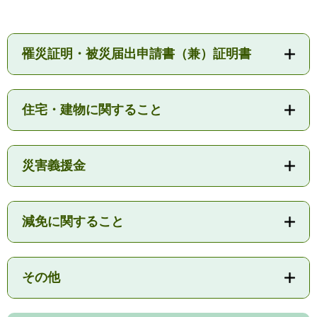
検
索
ハザードマップ
指定避難場所
罹災証明・被災届出申請書（兼）証明書
くらし・手続き
住宅・建物に関すること
住民票・戸籍
健康・福祉
保険・年金
休日夜間救急
鋸南病院
災害義援金
税金
健康・医療
子育て・教育
便利なサービス
消防・防災
福祉・介護
減免に関すること
防犯・安全
子育て
しごと・産業
上水道・下水道
教育
その他
循環バス
防災安心メール
ごみ・環境・ペット
生涯学習・スポーツ
産業振興
観光情報
コミュニティ・協働
しごと