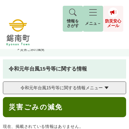
情報を
防災安心
メニュ－
さがす
メール
ペ
メ
トップページ
>
令和元年台風15号等に関する情報
>
減免に関すること
現在地
ー
ニ
>
災害ごみの減免
ジ
ュ
防
の
ー
キーワード検索
災
先
を
ご利用ガイド
現在、掲載されている情報はありません。
令和元年台風15号等に関する情報
安
頭
飛
G
で
ば
o
音声読み上げ
For Foreigners
心
す
し
とじる
o
令和元年台風15号等に関する情報メニュー
メ
。
て
g
検
すべて
ページ
PDF
本
l
ー
索
文字サイズ
標準
拡大
本
文
e
対
災害ごみの減免
ル
文
へ
カ
象
ス
もしものときは
タ
背景色
白
黒
青
現在、掲載されている情報はありません。
ム