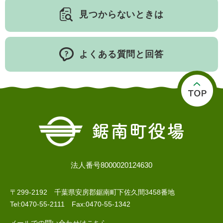
見つからないときは
人権・男女共同参画
入札・契約情報
知る
町政情報
住まい
観る・遊ぶ
検索キーワード
暮らしの便利帳
とじる
よくある質問と回答
道路・交通
買う・食べる
町の概要
泊まる
政策・施策
観光パンフレット
町政運営
ごみの分け方・出し方
申請書ダウンロード
町の取り組み
広報・広聴
ライフシーンから探す
町政への参加
法人番号8000020124630
職員採用・人事
〒299-2192 千葉県安房郡鋸南町下佐久間3458番地
Tel:0470-55-2111 Fax:0470-55-1342