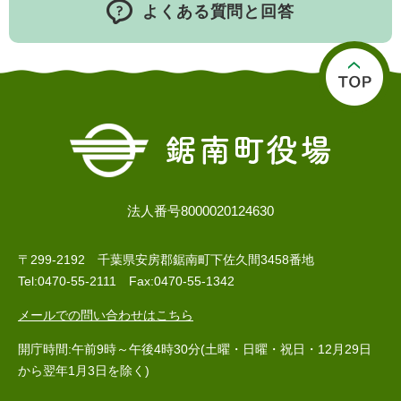
よくある質問と回答
検
索
ハザードマップ
指定避難場所
くらし・手続き
住民票・戸籍
健康・福祉
保険・年金
休日夜間救急
鋸南病院
法人番号8000020124630
税金
健康・医療
子育て・教育
便利なサービス
消防・防災
福祉・介護
〒299-2192 千葉県安房郡鋸南町下佐久間3458番地
Tel:0470-55-2111 Fax:0470-55-1342
防犯・安全
子育て
しごと・産業
メールでの問い合わせはこちら
上水道・下水道
教育
開庁時間:午前9時～午後4時30分(土曜・日曜・祝日・12月29日
循環バス
防災安心メール
ごみ・環境・ペット
生涯学習・スポーツ
産業振興
観光情報
から翌年1月3日を除く)
コミュニティ・協働
しごと