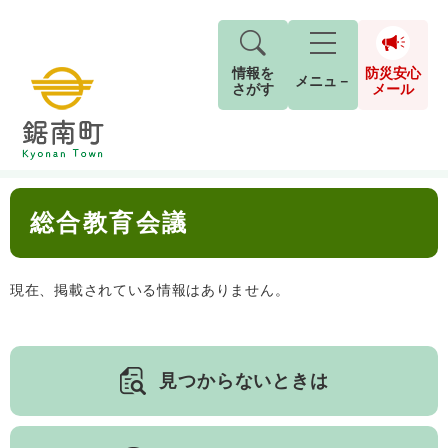
情報を
防災安心
メニュ－
さがす
メール
ペ
メ
トップページ
>
分類でさがす
>
子育て・教育
>
教育
>
総合教育会議
現在地
ー
ニ
ジ
ュ
防
本
の
ー
キーワード検索
災
総合教育会議
文
先
を
ご利用ガイド
現在、掲載されている情報はありません。
安
頭
飛
G
で
ば
o
音声読み上げ
For Foreigners
心
す
し
とじる
現在、掲載されている情報はありません。
o
メ
。
て
g
検
すべて
ページ
PDF
本
l
ー
索
文字サイズ
標準
拡大
文
e
対
ル
へ
カ
見つからないときは
象
ス
もしものときは
タ
背景色
白
黒
青
ム