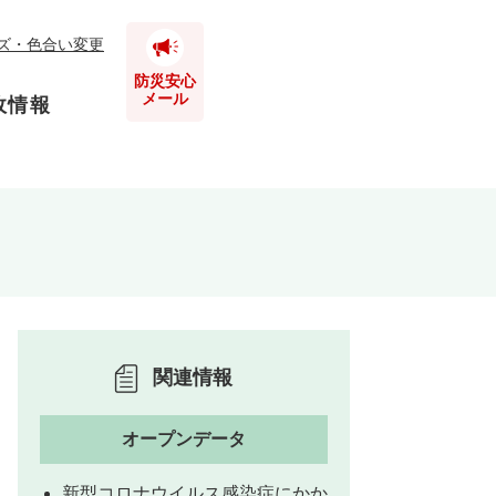
ズ・色合い変更
防災安心
メール
政情報
とじる
とじる
とじる
関連情報
とじる
オープンデータ
とじる
とじる
新型コロナウイルス感染症にかか