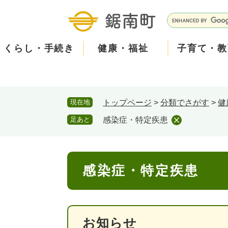
ペ
メ
ー
ニ
G
ジ
ュ
o
の
ー
o
くらし・手続き
健康・福祉
子育て・教
先
を
g
頭
飛
l
で
ば
e
す
し
カ
防
現在地
トップページ
>
分類でさがす
>
健
。
て
ス
2026年8月5日 7時5分
小中学校からお知らせをし
災
住民票・戸籍
健康・医療
子育て
産業振興
知る
町の概要
保険・
福祉・
教育
しごと
観る・
政策・
本
タ
足あと
感染症・特定疾患
本日は、PTAの資源回収日
文
ム
安
古新聞・チラシ・アルミ缶
へ
検
心
消防・防災
泊まる
町の取り組み
防犯・
観光パ
広報・
回収された資源は換金して
索
本
回収場所は３月に配布され
メ
感染症・特定疾患
文
みなさまのご協力をお願い
ー
ごみ・環境・ペット
職員採用・人事
コミュ
ル
お知らせ
住まい
道路・