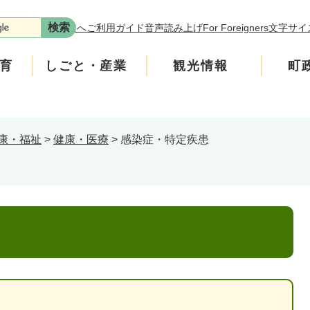
本文へ
ご利用ガイド
音声読み上げ
For Foreigners
文字サイ
育
しごと・産業
観光情報
町
康・福祉
>
健康・医療
>
感染症・特定疾患
ます。
年金
介護
遊ぶ
施策
税金
生涯学習・スポーツ
入札・契約情報
買う・食べる
町政運営
です。
の回収にご協力をお願いします。
安全
ンフレット
広聴
上水道・下水道
町政への参加
、学校の図書室の本などを買っています。
たチラシをご覧ください。
いたします。
ニティ・協働
人権・男女共同参画
交通