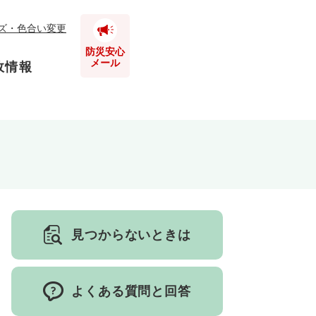
ズ・色合い変更
防災安心
メール
政情報
とじる
とじる
とじる
とじる
見つからないときは
とじる
よくある質問と回答
とじる