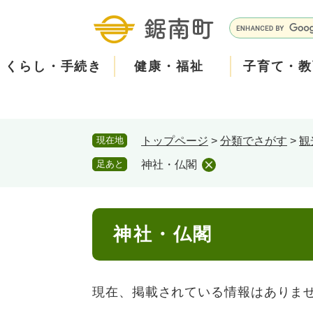
ペ
メ
ー
ニ
G
ジ
ュ
o
の
ー
o
くらし・手続き
健康・福祉
子育て・教
先
を
g
頭
飛
l
で
ば
e
す
し
カ
防
現在地
トップページ
>
分類でさがす
>
観
。
て
ス
現在、掲載されている情報はありません。
災
住民票・戸籍
健康・医療
子育て
産業振興
知る
町の概要
保険・
福祉・
教育
しごと
観る・
政策・
本
タ
足あと
神社・仏閣
文
ム
安
へ
検
心
消防・防災
泊まる
町の取り組み
防犯・
観光パ
広報・
索
本
メ
神社・仏閣
文
ー
ごみ・環境・ペット
職員採用・人事
コミュ
ル
現在、掲載されている情報はありま
住まい
道路・