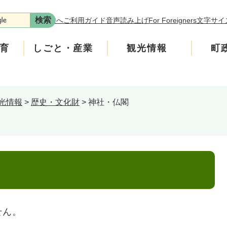
本文へ
ご利用ガイド
音声読み上げ
For Foreigners
文字サイ
育
しごと・産業
観光情報
町
光情報
>
歴史・文化財
>
神社・仏閣
年金
介護
遊ぶ
施策
税金
生涯学習・スポーツ
入札・契約情報
買う・食べる
町政運営
安全
ンフレット
広聴
上水道・下水道
町政への参加
ニティ・協働
人権・男女共同参画
せん。
交通