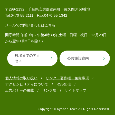
〒299-2192 千葉県安房郡鋸南町下佐久間3458番地
Tel:0470-55-2111 Fax:0470-55-1342
メールでの問い合わせはこちら
開庁時間:午前9時～午後4時30分(土曜・日曜・祝日・12月29日
から翌年1月3日を除く)
医療・健康
高齢・介護
おくやみ
役場までのアク
公共施設案内
セス
さ
分類からさがす
組織からさがす
が
個人情報の取り扱い
リンク・著作権・免責事項
し
アクセシビリティについて
RSS配信
方
広告バナーの掲載
リンク集
サイトマップ
カレンダーからさがす
お問い合わせ
別
とじる
Copyright © Kyonan Town All Rights Reserved.