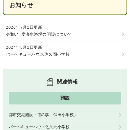
お知らせ
人権・男女共同参画
入札・契約情報
知る
町政情報
住まい
観る・遊ぶ
検索キーワード
暮らしの便利帳
2026年7月1日更新
とじる
道路・交通
買う・食べる
町の概要
令和8年度海水浴場の開設について
泊まる
政策・施策
2024年5月1日更新
バーベキューハウス佐久間小学校
観光パンフレット
町政運営
ごみの分け方・出し方
申請書ダウンロード
町の取り組み
広報・広聴
関連情報
ライフシーンから探す
町政への参加
施設
職員採用・人事
都市交流施設・道の駅「保田小学校」
バーベキューハウス佐久間小学校