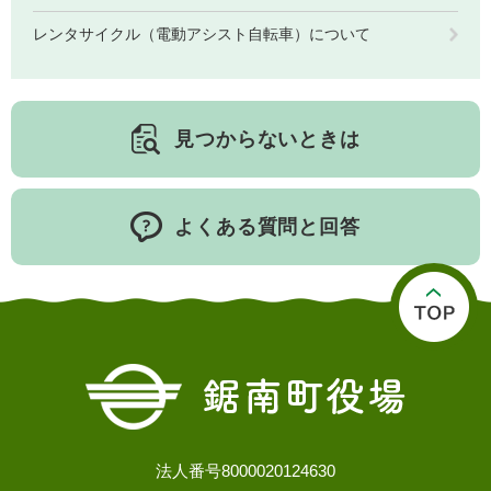
レンタサイクル（電動アシスト自転車）について
子育て情報 目
妊娠・出産
入園・入学
次
見つからないときは
よくある質問と回答
住居・引っ越
結婚・離婚
就職・退職
し
法人番号8000020124630