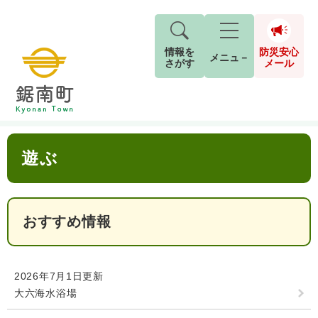
情報を
防災安心
メニュ－
さがす
メール
ペ
メ
トップページ
>
分類でさがす
>
観光情報
>
目的
>
遊ぶ
現在地
ー
ニ
ジ
ュ
防
本
の
ー
キーワード検索
災
遊ぶ
文
先
を
ご利用ガイド
現在、掲載されている情報はありません。
安
頭
飛
G
で
ば
o
音声読み上げ
For Foreigners
心
す
し
とじる
o
メ
。
て
おすすめ情報
g
検
すべて
ページ
PDF
本
l
ー
索
文字サイズ
標準
拡大
文
e
対
ル
へ
カ
象
2026年7月1日更新
ス
もしものときは
大六海水浴場
タ
背景色
白
黒
青
ム