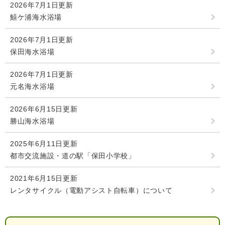
2026年7月1日更新
検
索
鱚ケ浦海水浴場
ハザードマップ
指定避難場所
2026年7月1日更新
くらし・手続き
保田海水浴場
2026年7月1日更新
住民票・戸籍
健康・福祉
元名海水浴場
保険・年金
休日夜間救急
鋸南病院
2026年6月15日更新
税金
健康・医療
勝山海水浴場
子育て・教育
便利なサービス
消防・防災
福祉・介護
2025年6月11日更新
都市交流施設・道の駅「保田小学校」
防犯・安全
子育て
しごと・産業
2021年6月15日更新
上水道・下水道
教育
レンタサイクル（電動アシスト自転車）について
循環バス
防災安心メール
ごみ・環境・ペット
生涯学習・スポーツ
産業振興
観光情報
コミュニティ・協働
しごと