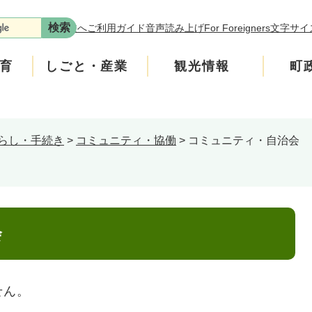
本文へ
ご利用ガイド
音声読み上げ
For Foreigners
文字サイ
育
しごと・産業
観光情報
町
らし・手続き
>
コミュニティ・協働
>
コミュニティ・自治会
年金
介護
遊ぶ
施策
税金
生涯学習・スポーツ
入札・契約情報
買う・食べる
町政運営
安全
ンフレット
広聴
上水道・下水道
町政への参加
会
ニティ・協働
人権・男女共同参画
せん。
交通