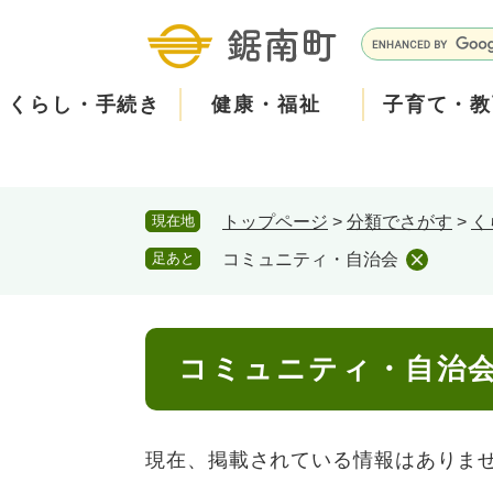
ペ
メ
ー
ニ
G
ジ
ュ
o
の
ー
o
くらし・手続き
健康・福祉
子育て・教
先
を
g
頭
飛
l
で
ば
e
す
し
カ
防
現在地
トップページ
>
分類でさがす
>
く
。
て
ス
現在、掲載されている情報はありません。
災
住民票・戸籍
健康・医療
子育て
産業振興
知る
町の概要
保険・
福祉・
教育
しごと
観る・
政策・
本
タ
足あと
コミュニティ・自治会
文
ム
安
へ
検
心
消防・防災
泊まる
町の取り組み
防犯・
観光パ
広報・
索
本
メ
コミュニティ・自治
文
ー
ごみ・環境・ペット
職員採用・人事
コミュ
ル
現在、掲載されている情報はありま
住まい
道路・