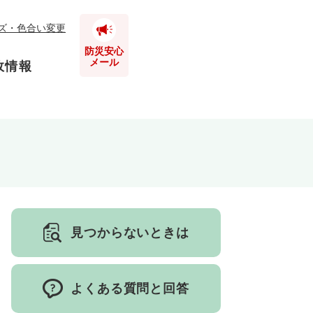
ズ・色合い変更
防災安心
メール
政情報
とじる
とじる
とじる
とじる
見つからないときは
とじる
よくある質問と回答
とじる