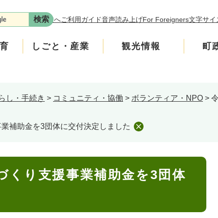
本文へ
ご利用ガイド
音声読み上げ
For Foreigners
文字サイ
育
しごと・産業
観光情報
町
らし・手続き
>
コミュニティ・協働
>
ボランティア・NPO
>
ます。
年金
介護
遊ぶ
施策
税金
生涯学習・スポーツ
入札・契約情報
買う・食べる
町政運営
です。
事業補助金を3団体に交付決定しました
の回収にご協力をお願いします。
安全
ンフレット
広聴
上水道・下水道
町政への参加
、学校の図書室の本などを買っています。
たチラシをご覧ください。
づくり支援事業補助金を3団体
いたします。
ニティ・協働
人権・男女共同参画
交通