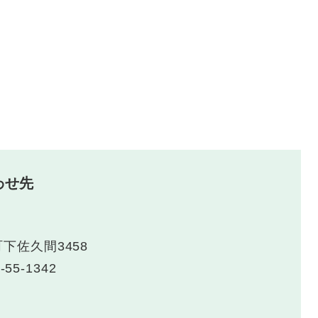
わせ先
町下佐久間3458
-55-1342