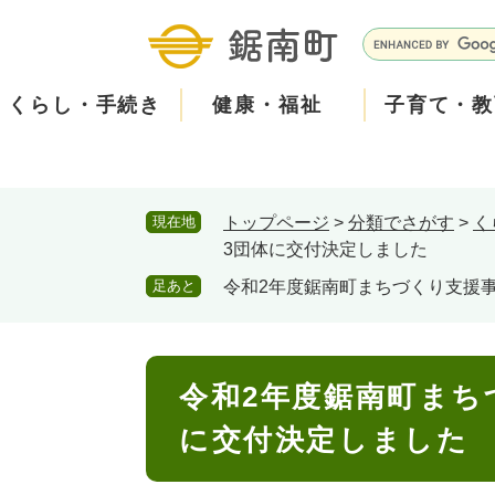
ペ
メ
ー
ニ
G
ジ
ュ
o
の
ー
o
くらし・手続き
健康・福祉
子育て・教
先
を
g
頭
飛
l
で
ば
e
す
し
カ
防
現在地
トップページ
>
分類でさがす
>
く
。
て
ス
2026年8月5日 7時5分
小中学校からお知らせをし
災
住民票・戸籍
健康・医療
子育て
産業振興
知る
町の概要
保険・
福祉・
教育
しごと
観る・
政策・
3団体に交付決定しました
本
タ
本日は、PTAの資源回収日
文
ム
安
足あと
令和2年度鋸南町まちづくり支援
古新聞・チラシ・アルミ缶
へ
検
心
消防・防災
泊まる
町の取り組み
防犯・
観光パ
広報・
回収された資源は換金して
索
回収場所は３月に配布され
メ
本
令和2年度鋸南町まち
みなさまのご協力をお願い
文
ー
ごみ・環境・ペット
職員採用・人事
コミュ
に交付決定しました
ル
住まい
道路・