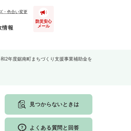
ズ・色合い変更
防災安心
メール
政情報
令和2年度鋸南町まちづくり支援事業補助金を
とじる
とじる
とじる
見つからないときは
とじる
とじる
とじる
よくある質問と回答