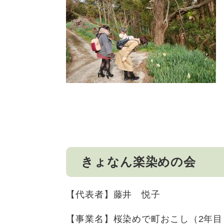
きょなん楽染めの会
【代表者】藤井 悦子
【事業名】桜染めで町おこし（2年