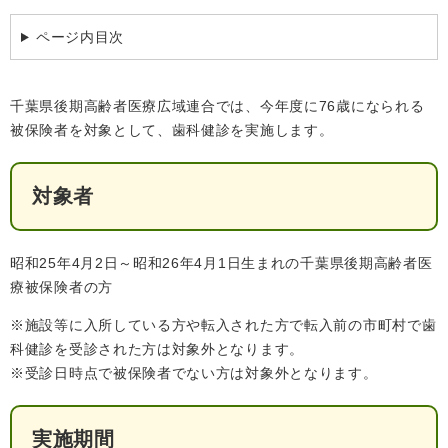
検
索
ページ内目次
ハザードマップ
指定避難場所
くらし・手続き
千葉県後期高齢者医療広域連合では、今年度に76歳になられる
被保険者を対象として、歯科健診を実施します。
住民票・戸籍
健康・福祉
対象者
保険・年金
休日夜間救急
鋸南病院
税金
健康・医療
子育て・教育
昭和25年4月2日～昭和26年4月1日生まれの千葉県後期高齢者医
便利なサービス
消防・防災
福祉・介護
療被保険者の方
防犯・安全
子育て
しごと・産業
※施設等に入所している方や転入された方で転入前の市町村で歯
科健診を受診された方は対象外となります。
上水道・下水道
教育
※受診日時点で被保険者でない方は対象外となります。
循環バス
防災安心メール
ごみ・環境・ペット
生涯学習・スポーツ
産業振興
観光情報
実施期間
コミュニティ・協働
しごと