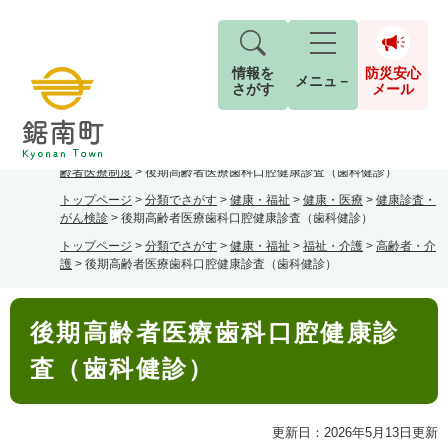
情報を
防災安心
メニュ－
さがす
メール
ペ
メ
トップページ
>
分類でさがす
>
くらし・手続き
>
保険・年金
>
後期高
現在地
ー
ニ
齢者医療制度
>
後期高齢者医療歯科口腔健康診査（歯科健診）
ジ
ュ
防
トップページ
>
分類でさがす
>
健康・福祉
>
健康・医療
>
健康診査・
の
ー
キーワード検索
災
がん検診
>
後期高齢者医療歯科口腔健康診査（歯科健診）
先
を
ご利用ガイド
現在、掲載されている情報はありません。
安
頭
飛
トップページ
>
分類でさがす
>
健康・福祉
>
福祉・介護
>
高齢者・介
G
護
>
後期高齢者医療歯科口腔健康診査（歯科健診）
で
ば
o
音声読み上げ
For Foreigners
心
す
し
とじる
o
メ
。
て
本
g
検
すべて
ページ
PDF
後期高齢者医療歯科口腔健康診
本
文
l
ー
索
文字サイズ
標準
拡大
文
e
対
査（歯科健診）
ル
へ
カ
象
ス
もしものときは
タ
背景色
白
黒
青
更新日：2026年5月13日更新
ム