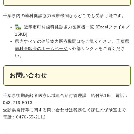
千葉県内の歯科健診協力医療機関ならどこでも受診可能です。
近隣市町村歯科健診協力医療機一覧 [Excelファイル／
15KB]
県内すべての健診協力医療機関はをご覧ください。
千葉県
歯科医師会のホームページ
＜外部リンク＞
をご覧くださ
い。
医療・健康
高齢・介護
おくやみ
お問い合わせ
さ
分類からさがす
組織からさがす
が
し
千葉県後期高齢者医療広域連合給付管理課 給付第1班 電話：
方
043-216-5013
カレンダーからさがす
お問い合わせ
別
受診票発行等に関する問い合わせは税務住民課住民保険室まで
電話：0470-55-2112
とじる