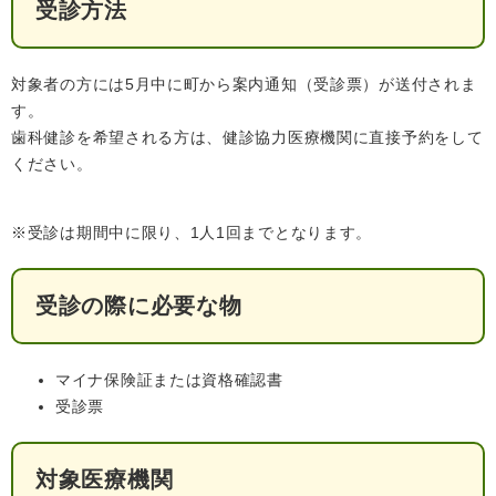
受診方法
対象者の方には5月中に町から案内通知（受診票）が送付されま
子育て情報 目
妊娠・出産
入園・入学
す。
次
歯科健診を希望される方は、健診協力医療機関に直接予約をして
ください。
※受診は期間中に限り、1人1回までとなります。
受診の際に必要な物
マイナ保険証または資格確認書
住居・引っ越
受診票
結婚・離婚
就職・退職
し
対象医療機関