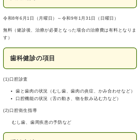
人権・男女共同参画
入札・契約情報
知る
町政情報
令和8年6月1日（月曜日）～令和9年1月31日（日曜日）
住まい
観る・遊ぶ
検索キーワード
暮らしの便利帳
無料（健診後、治療が必要となった場合の治療費は有料となりま
とじる
道路・交通
買う・食べる
町の概要
す）
泊まる
政策・施策
歯科健診の項目
観光パンフレット
町政運営
ごみの分け方・出し方
申請書ダウンロード
町の取り組み
(1)口腔診査
広報・広聴
ライフシーンから探す
歯と歯肉の状況（むし歯、歯肉の炎症、かみ合わせなど）
町政への参加
口腔機能の状況（舌の動き、物を飲み込む力など）
職員採用・人事
(2)口腔衛生指導
むし歯、歯周疾患の予防など