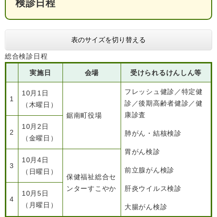
検診日程
検
索
ハザードマップ
指定避難場所
表のサイズを切り替える
くらし・手続き
総合検診日程
実施日
会場
受けられるけんしん等
住民票・戸籍
健康・福祉
フレッシュ健診／特定健
10月1日
保険・年金
休日夜間救急
鋸南病院
1
診／後期高齢者健診／健
（木曜日）
康診査
鋸南町役場
税金
健康・医療
子育て・教育
10月2日
2
肺がん・結核検診
便利なサービス
消防・防災
福祉・介護
（金曜日）
胃がん検診
防犯・安全
子育て
しごと・産業
10月4日
3
前立腺がん検診
（日曜日）
上水道・下水道
教育
保健福祉総合セ
ンターすこやか
肝炎ウイルス検診
循環バス
防災安心メール
10月5日
ごみ・環境・ペット
生涯学習・スポーツ
産業振興
観光情報
4
（月曜日）
大腸がん検診
コミュニティ・協働
しごと