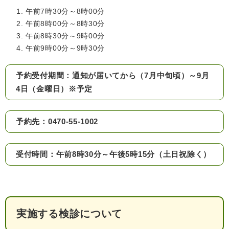
午前7時30分～8時00分
午前8時00分～8時30分
午前8時30分～9時00分
子育て情報 目
午前9時00分～9時30分
妊娠・出産
入園・入学
次
予約受付期間：通知が届いてから（7月中旬頃）～9月
4日（金曜日）※予定
予約先：0470-55-1002
受付時間：午前8時30分～午後5時15分（土日祝除く）
住居・引っ越
結婚・離婚
就職・退職
し
実施する検診について