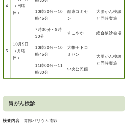
時30分
4
（日曜
10時30分～10
鋸東コミセ
大腸がん検診
日）
時45分
ン
と同時実施
7時30分～9時
すこやか
総合検診会場
30分
10月5日
10時30分～10
大帷子下コ
5
（月曜
時45分
ミセン
大腸がん検診
日）
と同時実施
11時00分～11
中央公民館
時30分
胃がん検診
検査内容
胃部バリウム造影