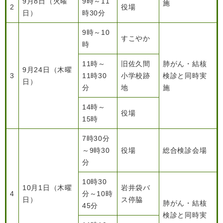
9月8日（火曜
9時～11
施
2
役場
日）
時30分
9時～10
すこやか
時
11時～
旧佐久間
肺がん・結核
9月24日（木曜
3
11時30
小学校跡
検診と同時実
日）
分
地
施
14時～
役場
15時
7時30分
～9時30
役場
総合検診会場
分
10時30
10月1日（木曜
岩井袋バ
4
分～10時
日）
ス停脇
肺がん・結核
45分
検診と同時実