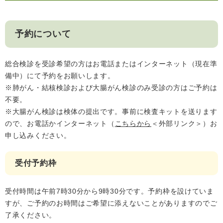
人権・男女共同参画
入札・契約情報
知る
町政情報
予約について
住まい
観る・遊ぶ
検索キーワード
暮らしの便利帳
とじる
道路・交通
買う・食べる
町の概要
総合検診を受診希望の方はお電話またはインターネット（現在準
泊まる
政策・施策
備中）にて予約をお願いします。
※肺がん・結核検診および大腸がん検診のみ受診の方はご予約は
観光パンフレット
町政運営
不要。
ごみの分け方・出し方
申請書ダウンロード
※大腸がん検診は検体の提出です。事前に検査キットを送ります
町の取り組み
ので、お電話かインターネット（
こちらから
＜外部リンク＞
）お
広報・広聴
申し込みください。
ライフシーンから探す
町政への参加
受付予約枠
職員採用・人事
受付時間は午前7時30分から9時30分です。予約枠を設けていま
すが、ご予約のお時間はご希望に添えないことがありますのでご
了承ください。