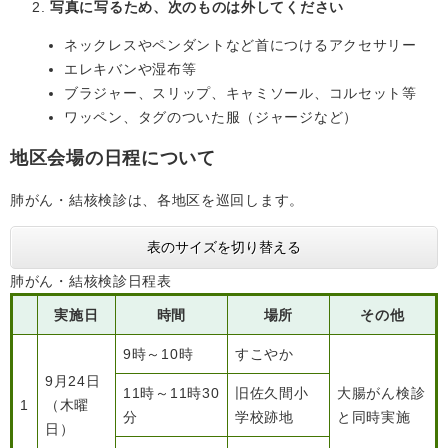
写真に写るため、次のものは外してください
ネックレスやペンダントなど首につけるアクセサリー
エレキバンや湿布等
ブラジャー、スリップ、キャミソール、コルセット等
ワッペン、タグのついた服（ジャージなど）
地区会場の日程について
肺がん・結核検診は、各地区を巡回します。
表のサイズを切り替える
肺がん・結核検診日程表
実施日
時間
場所
その他
9時～10時
すこやか
9月24日
11時～11時30
旧佐久間小
大腸がん検診
1
（木曜
分
学校跡地
と同時実施
日）