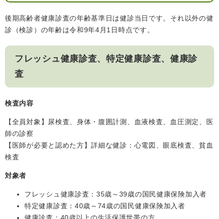
後期高齢者健康診査の年齢基準日は健診当日です。それ以外の健
診（検診）の年齢は令和9年4月1日時点です。
フレッシュ健康診査、特定健康診査、健康診
査
医療・健康
高齢・介護
おくやみ
検査内容
【全員対象】尿検査、身体・腹囲計測、血液検査、血圧測定、医
師の診察
さ
分類からさがす
組織からさがす
【医師が必要と認めた方】詳細な健診：心電図、眼底検査、貧血
が
し
検査
方
カレンダーからさがす
お問い合わせ
対象者
別
フレッシュ健康診査：35歳～39歳の国民健康保険加入者
とじる
特定健康診査：40歳～74歳の国民健康保険加入者
健康診査：40歳以上の生活保護世帯の方