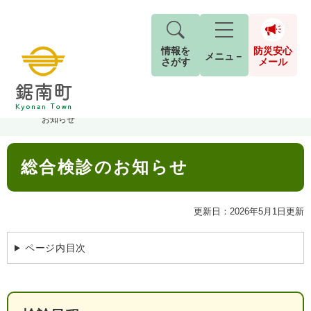
情報を
防災安心
メニュ－
さがす
メール
ペ
メ
トップページ
>
組織でさがす
>
保健福祉課
>
健康推進室
>
総合検診の
現在地
ー
ニ
お知らせ
ジ
ュ
防
の
ー
キーワード検索
災
本
先
を
ご利用ガイド
現在、掲載されている情報はありません。
総合検診のお知らせ
文
安
頭
飛
G
で
ば
o
音声読み上げ
For Foreigners
心
す
し
とじる
o
更新日：2026年5月1日更新
メ
。
て
g
検
すべて
ページ
PDF
本
l
ー
索
文字サイズ
標準
拡大
文
e
ページ内目次
対
ル
へ
カ
象
ス
もしものときは
タ
背景色
白
黒
青
ム