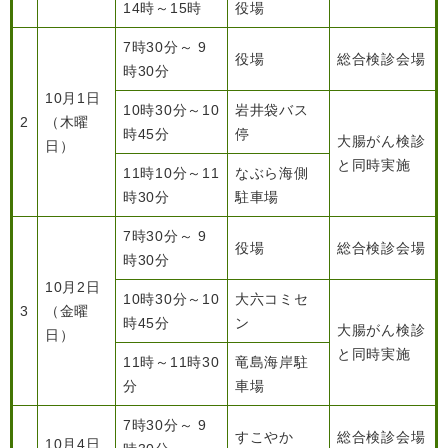
14時～15時
役場
7時30分～ 9
役場
総合検診会場
時30分
​10月1日
10時30分～10
岩井袋バス
2
（木曜
時45分
停
大腸がん検診
日）
と同時実施
11時10分～11
なぶら海側
時30分
駐車場
7時30分～ 9
役場
総合検診会場
時30分
​10月2日
10時30分～10
大六コミセ
3
（金曜
時45分
ン
大腸がん検診
日）
と同時実施
11時～11時30
竜島海岸駐
分
車場
7時30分～ 9
すこやか
総合検診会場
10月4日