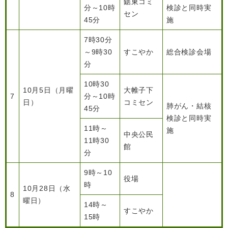
鋸東コミ
分～10時
検診と同時実
セン
45分
施
7時30分
～9時30
すこやか
総合検診会場
分
10時30
10月5日（月曜
大帷子下
7
分～10時
日）
コミセン
肺がん・結核
45分
検診と同時実
11時～
施
中央公民
11時30
館
分
9時～10
役場
時
10月28日（水
8
曜日）
14時～
すこやか
15時