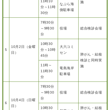
11時10
施
なぶら海
分～11時
側駐車場
30分
7時30分
～9時30
役場
総合検診会場
分
10時30
10月2日（金曜
大六コミ
5
分～10時
日）
セン
肺がん・結核
45分
検診と同時実
11時～
施
竜島海岸
11時30
駐車場
分
7時30分
～9時30
役場
総合検診会場
分
10月4日（日曜
6
日）
10時30
肺がん・結核