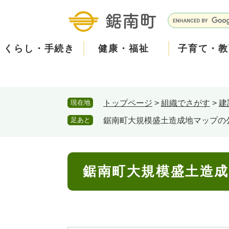
ペ
メ
ー
ニ
G
ジ
ュ
o
の
ー
o
くらし・手続き
健康・福祉
子育て・教
先
を
g
頭
飛
l
で
ば
e
す
し
カ
防
現在地
トップページ
>
組織でさがす
>
建
。
て
ス
現在、掲載されている情報はありません。
災
住民票・戸籍
健康・医療
子育て
産業振興
知る
町の概要
保険・
福祉・
教育
しごと
観る・
政策・
本
タ
足あと
鋸南町大規模盛土造成地マップの
文
ム
安
へ
検
心
消防・防災
泊まる
町の取り組み
防犯・
観光パ
広報・
索
本
メ
鋸南町大規模盛土造
文
ー
ごみ・環境・ペット
職員採用・人事
コミュ
ル
住まい
道路・