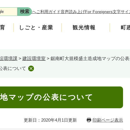
本文へ
ご利用ガイド
音声読み上げ
For Foreigners
文字サイ
育
しごと・産業
観光情報
町
設環境課
>
建設環境室
>
鋸南町大規模盛土造成地マップの公表
年金
介護
遊ぶ
施策
税金
生涯学習・スポーツ
入札・契約情報
買う・食べる
町政運営
公表について
安全
ンフレット
広聴
上水道・下水道
町政への参加
成地マップの公表について
ニティ・協働
人権・男女共同参画
更新日：2020年4月1日更新
印刷ページ表示
交通