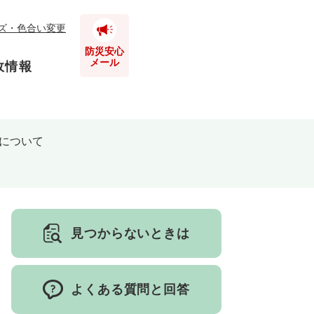
ズ・色合い変更
防災安心
メール
政情報
について
とじる
とじる
とじる
とじる
見つからないときは
とじる
よくある質問と回答
とじる