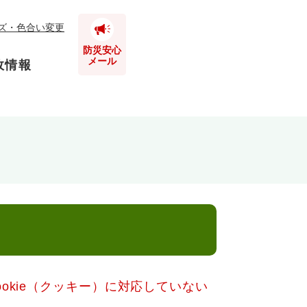
ズ・色合い変更
防災安心
メール
政情報
とじる
とじる
とじる
とじる
とじる
okie（クッキー）に対応していない
とじる