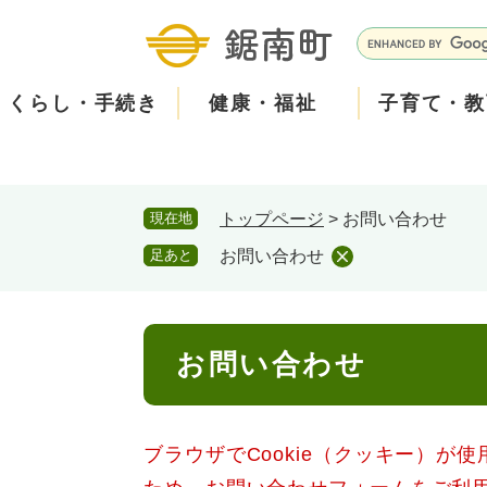
ペ
メ
ー
ニ
G
ジ
ュ
o
の
ー
o
くらし・手続き
健康・福祉
子育て・教
先
を
g
頭
飛
l
で
ば
e
す
し
カ
防
現在地
トップページ
>
お問い合わせ
。
て
ス
2026年8月5日 7時5分
小中学校からお知らせをし
災
住民票・戸籍
健康・医療
子育て
産業振興
知る
町の概要
保険・
福祉・
教育
しごと
観る・
政策・
本
タ
足あと
お問い合わせ
本日は、PTAの資源回収日
文
ム
安
古新聞・チラシ・アルミ缶
へ
検
心
消防・防災
泊まる
町の取り組み
防犯・
観光パ
広報・
回収された資源は換金して
索
本
回収場所は３月に配布され
メ
お問い合わせ
文
みなさまのご協力をお願い
ー
ごみ・環境・ペット
職員採用・人事
コミュ
ル
ブラウザでCookie（クッキー）が
住まい
道路・