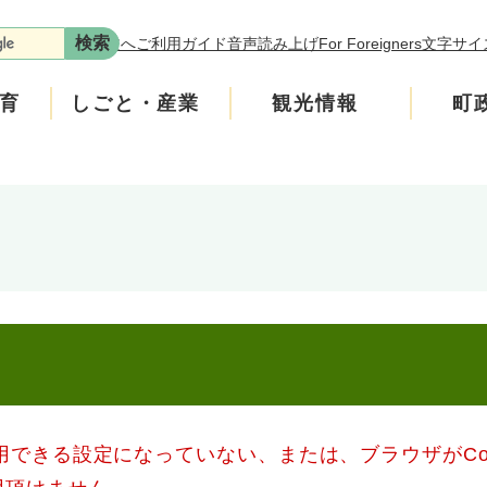
本文へ
ご利用ガイド
音声読み上げ
For Foreigners
文字サイ
育
しごと・産業
観光情報
町
ます。
年金
介護
遊ぶ
施策
税金
生涯学習・スポーツ
入札・契約情報
買う・食べる
町政運営
です。
の回収にご協力をお願いします。
安全
ンフレット
広聴
上水道・下水道
町政への参加
、学校の図書室の本などを買っています。
たチラシをご覧ください。
いたします。
ニティ・協働
人権・男女共同参画
使用できる設定になっていない、または、ブラウザがCo
交通