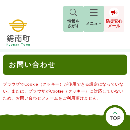
情報を
防災安心
メニュ－
さがす
メール
ペ
メ
トップページ
>
お問い合わせ
現在地
ー
ニ
ジ
ュ
防
本
の
ー
キーワード検索
災
お問い合わせ
文
先
を
ご利用ガイド
現在、掲載されている情報はありません。
安
頭
飛
G
で
ば
o
音声読み上げ
For Foreigners
心
す
し
とじる
ブラウザでCookie（クッキー）が使用できる設定になっていな
o
メ
。
て
g
い、または、ブラウザがCookie（クッキー）に対応していない
検
すべて
ページ
PDF
本
l
ー
ため、お問い合わせフォームをご利用頂けません。
索
文字サイズ
標準
拡大
文
e
対
ル
へ
カ
象
ス
もしものときは
タ
背景色
白
黒
青
ム