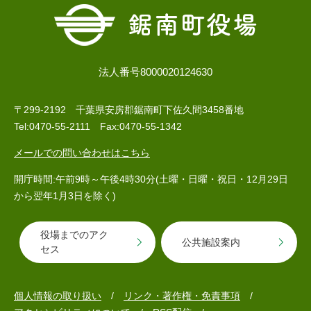
検
索
ハザードマップ
指定避難場所
くらし・手続き
法人番号8000020124630
〒299-2192 千葉県安房郡鋸南町下佐久間3458番地
住民票・戸籍
健康・福祉
Tel:0470-55-2111 Fax:0470-55-1342
保険・年金
休日夜間救急
鋸南病院
メールでの問い合わせはこちら
税金
健康・医療
子育て・教育
開庁時間:午前9時～午後4時30分(土曜・日曜・祝日・12月29日
便利なサービス
消防・防災
福祉・介護
から翌年1月3日を除く)
防犯・安全
子育て
しごと・産業
役場までのアク
公共施設案内
セス
上水道・下水道
教育
循環バス
防災安心メール
ごみ・環境・ペット
生涯学習・スポーツ
産業振興
観光情報
個人情報の取り扱い
リンク・著作権・免責事項
コミュニティ・協働
しごと