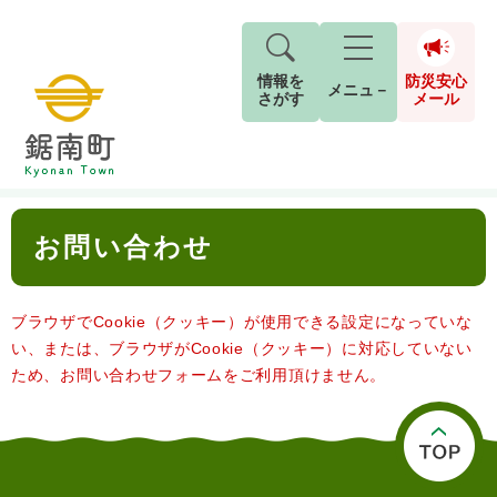
情報を
防災安心
メニュ－
さがす
メール
ペ
メ
トップページ
>
お問い合わせ
現在地
ー
ニ
ジ
ュ
防
本
の
ー
キーワード検索
災
お問い合わせ
文
先
を
ご利用ガイド
現在、掲載されている情報はありません。
安
頭
飛
G
で
ば
o
音声読み上げ
For Foreigners
心
す
し
とじる
ブラウザでCookie（クッキー）が使用できる設定になっていな
o
メ
。
て
g
い、または、ブラウザがCookie（クッキー）に対応していない
検
すべて
ページ
PDF
本
l
ー
ため、お問い合わせフォームをご利用頂けません。
索
文字サイズ
標準
拡大
文
e
対
ル
へ
カ
象
ス
もしものときは
タ
背景色
白
黒
青
ム