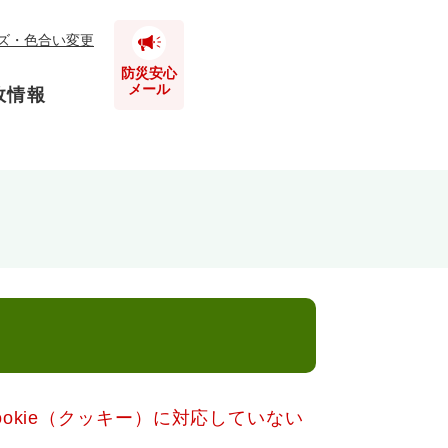
ズ・色合い変更
防災安心
メール
政情報
とじる
とじる
とじる
とじる
とじる
okie（クッキー）に対応していない
とじる