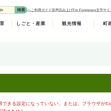
本文へ
ご利用ガイド
音声読み上げ
For Foreigners
文字サイ
育
しごと・産業
観光情報
町
年金
介護
遊ぶ
施策
税金
生涯学習・スポーツ
入札・契約情報
買う・食べる
町政運営
安全
ンフレット
広聴
上水道・下水道
町政への参加
ニティ・協働
人権・男女共同参画
使用できる設定になっていない、または、ブラウザがCo
交通