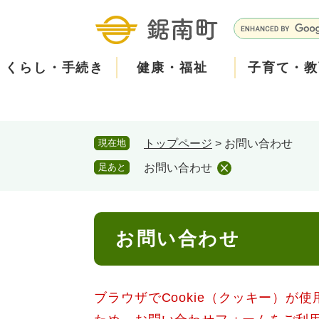
ペ
メ
ー
ニ
G
ジ
ュ
o
の
ー
o
くらし・手続き
健康・福祉
子育て・教
先
を
g
頭
飛
l
で
ば
e
す
し
カ
防
現在地
トップページ
>
お問い合わせ
。
て
ス
現在、掲載されている情報はありません。
災
住民票・戸籍
健康・医療
子育て
産業振興
知る
町の概要
保険・
福祉・
教育
しごと
観る・
政策・
本
タ
足あと
お問い合わせ
文
ム
安
へ
検
心
消防・防災
泊まる
町の取り組み
防犯・
観光パ
広報・
索
本
メ
お問い合わせ
文
ー
ごみ・環境・ペット
職員採用・人事
コミュ
ル
ブラウザでCookie（クッキー）が
住まい
道路・