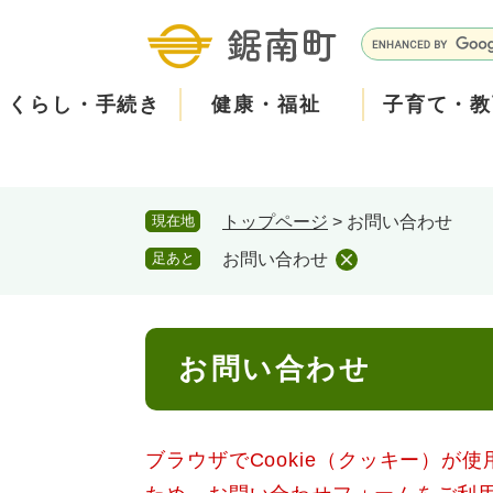
ペ
メ
ー
ニ
G
ジ
ュ
o
の
ー
o
くらし・手続き
健康・福祉
子育て・教
先
を
g
頭
飛
l
で
ば
e
す
し
カ
防
現在地
トップページ
>
お問い合わせ
。
て
ス
2026年8月5日 7時5分
小中学校からお知らせをし
災
住民票・戸籍
健康・医療
子育て
産業振興
知る
町の概要
保険・
福祉・
教育
しごと
観る・
政策・
本
タ
足あと
お問い合わせ
本日は、PTAの資源回収日
文
ム
安
古新聞・チラシ・アルミ缶
へ
検
心
消防・防災
泊まる
町の取り組み
防犯・
観光パ
広報・
回収された資源は換金して
索
本
回収場所は３月に配布され
メ
お問い合わせ
文
みなさまのご協力をお願い
ー
ごみ・環境・ペット
職員採用・人事
コミュ
ル
ブラウザでCookie（クッキー）が
住まい
道路・