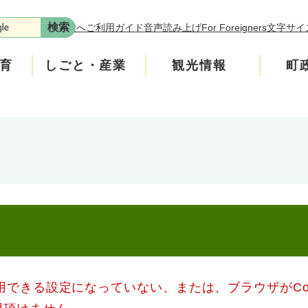
本文へ
ご利用ガイド
音声読み上げ
For Foreigners
文字サイ
育
しごと・産業
観光情報
町
ます。
年金
介護
遊ぶ
施策
税金
生涯学習・スポーツ
入札・契約情報
買う・食べる
町政運営
です。
の回収にご協力をお願いします。
安全
ンフレット
広聴
上水道・下水道
町政への参加
、学校の図書室の本などを買っています。
たチラシをご覧ください。
いたします。
ニティ・協働
人権・男女共同参画
使用できる設定になっていない、または、ブラウザがCo
交通