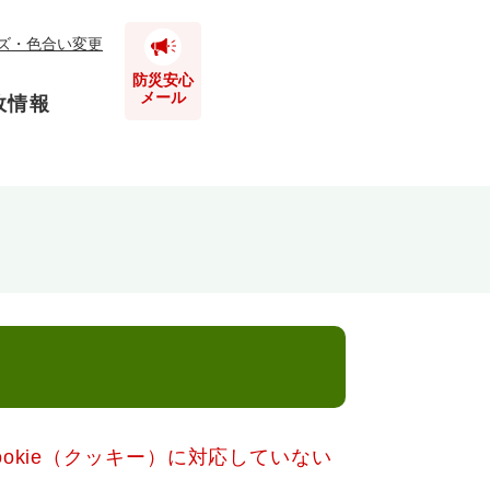
ズ・色合い変更
防災安心
メール
政情報
とじる
とじる
とじる
とじる
とじる
okie（クッキー）に対応していない
とじる