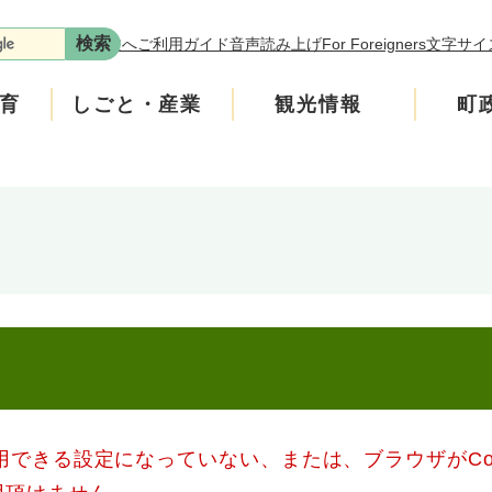
本文へ
ご利用ガイド
音声読み上げ
For Foreigners
文字サイ
育
しごと・産業
観光情報
町
ます。
年金
介護
遊ぶ
施策
税金
生涯学習・スポーツ
入札・契約情報
買う・食べる
町政運営
です。
の回収にご協力をお願いします。
安全
ンフレット
広聴
上水道・下水道
町政への参加
、学校の図書室の本などを買っています。
たチラシをご覧ください。
いたします。
ニティ・協働
人権・男女共同参画
使用できる設定になっていない、または、ブラウザがCo
交通