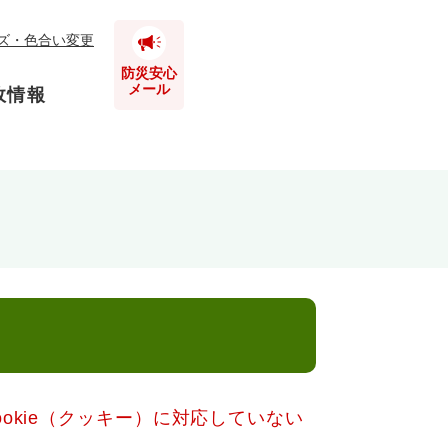
ズ・色合い変更
防災安心
メール
政情報
とじる
とじる
とじる
とじる
とじる
okie（クッキー）に対応していない
とじる