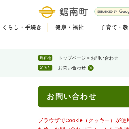
ペ
メ
ー
ニ
G
ジ
ュ
o
の
ー
o
くらし・手続き
健康・福祉
子育て・教
先
を
g
頭
飛
l
で
ば
e
す
し
カ
防
現在地
トップページ
>
お問い合わせ
。
て
ス
2026年8月5日 7時5分
小中学校からお知らせをし
災
住民票・戸籍
健康・医療
子育て
産業振興
知る
町の概要
保険・
福祉・
教育
しごと
観る・
政策・
本
タ
足あと
お問い合わせ
本日は、PTAの資源回収日
文
ム
安
古新聞・チラシ・アルミ缶
へ
検
心
消防・防災
泊まる
町の取り組み
防犯・
観光パ
広報・
回収された資源は換金して
索
本
回収場所は３月に配布され
メ
お問い合わせ
文
みなさまのご協力をお願い
ー
ごみ・環境・ペット
職員採用・人事
コミュ
ル
ブラウザでCookie（クッキー）が
住まい
道路・