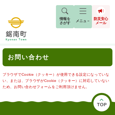
情報を
防災安心
メニュ－
さがす
メール
ペ
メ
トップページ
>
お問い合わせ
現在地
ー
ニ
ジ
ュ
防
本
の
ー
キーワード検索
災
お問い合わせ
文
先
を
ご利用ガイド
2026年8月5日 7時5分
安
頭
飛
G
小中学校からお知らせをします。
で
ば
o
音声読み上げ
For Foreigners
心
す
し
ブラウザでCookie（クッキー）が使用できる設定になっていな
o
本日は、PTAの資源回収日です。
メ
。
て
g
い、または、ブラウザがCookie（クッキー）に対応していない
検
すべて
ページ
PDF
古新聞・チラシ・アルミ缶の回収にご協力を
本
l
ー
ため、お問い合わせフォームをご利用頂けません。
索
文字サイズ
標準
拡大
文
e
お願いします。
対
ル
へ
カ
象
回収された資源は換金して、学校の図書室の
ス
もしものときは
タ
本などを買っています。
背景色
白
黒
青
ム