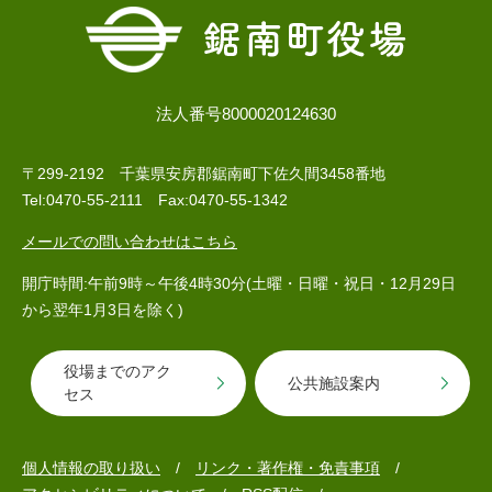
回収場所は３月に配布されたチラシをご覧く
検
索
ださい。
みなさまのご協力をお願いいたします。
ハザードマップ
指定避難場所
くらし・手続き
法人番号8000020124630
とじる
〒299-2192 千葉県安房郡鋸南町下佐久間3458番地
住民票・戸籍
健康・福祉
Tel:0470-55-2111 Fax:0470-55-1342
保険・年金
休日夜間救急
鋸南病院
メールでの問い合わせはこちら
税金
健康・医療
子育て・教育
開庁時間:午前9時～午後4時30分(土曜・日曜・祝日・12月29日
便利なサービス
消防・防災
福祉・介護
から翌年1月3日を除く)
防犯・安全
子育て
しごと・産業
役場までのアク
公共施設案内
セス
上水道・下水道
教育
循環バス
防災安心メール
ごみ・環境・ペット
生涯学習・スポーツ
産業振興
観光情報
個人情報の取り扱い
リンク・著作権・免責事項
コミュニティ・協働
しごと